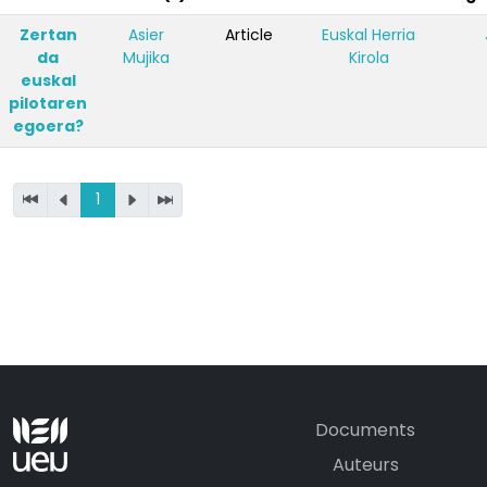
Zertan
Asier
Article
Euskal Herria
da
Mujika
Kirola
euskal
pilotaren
egoera?
1
Documents
Auteurs