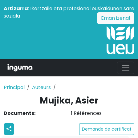
Artizarra
: Ikertzaile eta profesional euskaldunen sare
soziala
Eman izena!
Principal
Auteurs
Mujika, Asier
Documents:
1 Références
Demande de certificat