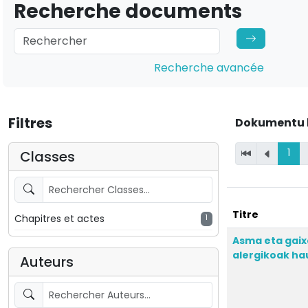
Recherche documents
Recherche avancée
Filtres
Dokumentu 
1
Classes
Titre
Chapitres et actes
1
Asma eta gai
alergikoak ha
Auteurs