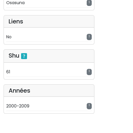
Osasuna
1
Liens
No
1
Shu
61
1
Années
2000-2009
1