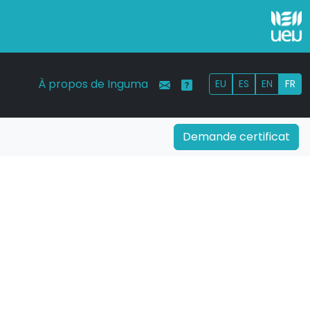
À propos de Inguma
EU
ES
EN
FR
Demande certificat