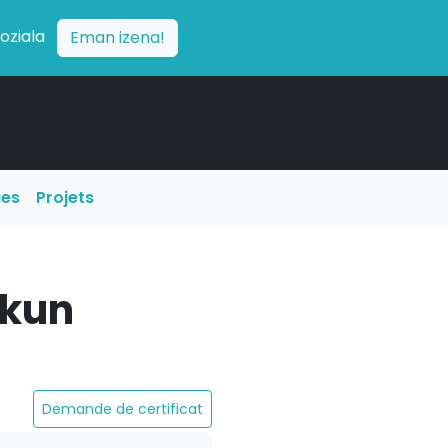
soziala
Eman izena!
ues
Projets
skun
Demande de certificat