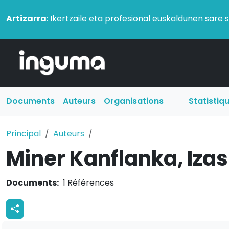
Artizarra
: Ikertzaile eta profesional euskaldunen sare 
Documents
Auteurs
Organisations
Statistiq
Principal
Auteurs
Miner Kanflanka, Iza
Documents:
1 Références