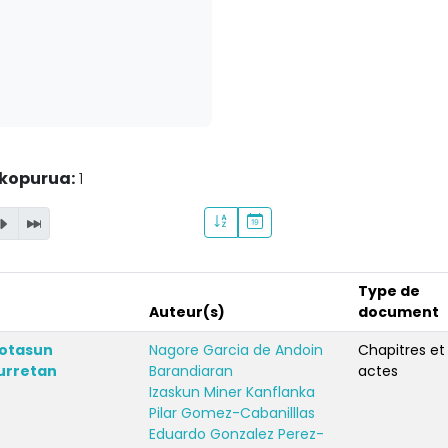
kopurua:
1
Type de
Auteur(s)
document
xotasun
Nagore Garcia de Andoin
Chapitres et
urretan
Barandiaran
actes
Izaskun Miner Kanflanka
Pilar Gomez-Cabanilllas
Eduardo Gonzalez Perez-