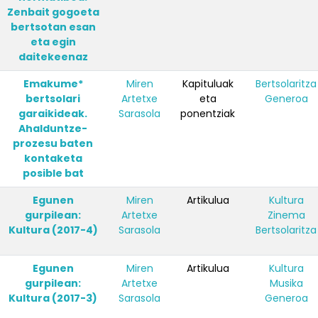
Zenbait gogoeta
bertsotan esan
eta egin
daitekeenaz
Emakume*
Miren
Kapituluak
Bertsolaritza
bertsolari
Artetxe
eta
Generoa
garaikideak.
Sarasola
ponentziak
Ahalduntze-
prozesu baten
kontaketa
posible bat
Egunen
Miren
Artikulua
Kultura
gurpilean:
Artetxe
Zinema
Kultura (2017-4)
Sarasola
Bertsolaritza
Egunen
Miren
Artikulua
Kultura
gurpilean:
Artetxe
Musika
Kultura (2017-3)
Sarasola
Generoa