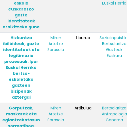
eskola
Euskal Herria
euskarazko
gazte
identitateak
eraikitzeko gune
Hizkuntza
Miren
Liburua
Soziolinguisti
ibilbideak, gazte
Artetxe
Bertsolaritza
identitateak eta
Sarasola
Gazteak
legitimazio
Euskara
prozesuak. Ipar
Euskal Herriko
bertso-
eskoletako
gazteen
bizipenak
aztergai
Gorputzak,
Miren
Artikulua
Bertsolaritza
maskarak eta
Artetxe
Antropologia
egiantzekotasun
Sarasola
Generoa
normatiboa.