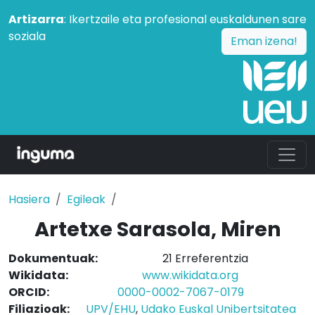
Artizarra
: Ikertzaile eta profesional euskaldunen sare
soziala
Eman izena!
Hasiera
Egileak
Artetxe Sarasola, Miren
Dokumentuak:
21 Erreferentzia
Wikidata:
www.wikidata.org
ORCID:
0000-0002-7067-0179
Filiazioak:
UPV/EHU
,
Udako Euskal Unibertsitatea