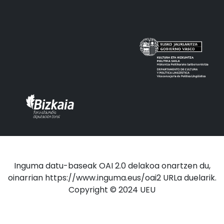
Inguma datu-baseak OAI 2.0 delakoa onartzen du,
oinarrian https://www.inguma.eus/oai2 URLa duelarik.
Copyright © 2024 UEU