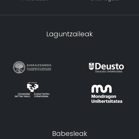
Laguntzaileak
Babesleak