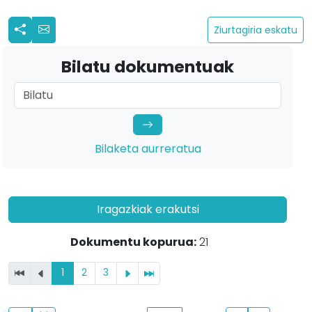
Ziurtagiria eskatu
Bilatu dokumentuak
Bilaketa aurreratua
Iragazkiak erakutsi
Dokumentu kopurua:
21
1
2
3