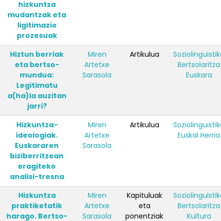
hizkuntza
mudantzak eta
ligitimazio
prozesuak
Hiztun berriak
Miren
Artikulua
Soziolinguisti
eta bertso-
Artetxe
Bertsolaritza
mundua:
Sarasola
Euskara
Legitimatu
a(ha)la auzitan
jarri?
Hizkuntza-
Miren
Artikulua
Soziolinguisti
ideologiak.
Artetxe
Euskal Herria
Euskararen
Sarasola
biziberritzean
eragiteko
analisi-tresna
Hizkuntza
Miren
Kapituluak
Soziolinguisti
praktiketatik
Artetxe
eta
Bertsolaritza
harago. Bertso-
Sarasola
ponentziak
Kultura