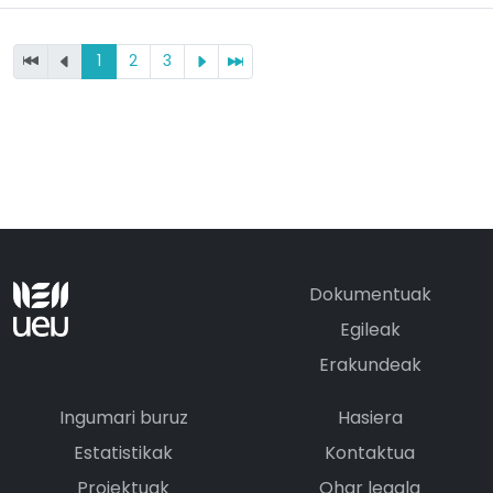
1
2
3
Dokumentuak
Egileak
Erakundeak
Ingumari buruz
Hasiera
Estatistikak
Kontaktua
Proiektuak
Ohar legala