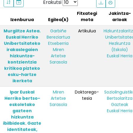
Erakutsi
Fitxategi
Jakintza-
Izenburua
Egilea(k)
mota
arloak
Murgiltze Astea.
Garbiñe
Artikulua
Hizkuntzalarit
Euskal Herriko
Bereziartua
Unibertsitate
Unibertsitateko
Etxeberria
Hezkuntza
irakaslegaien
Miren
(Eskola)
hizkuntza-
Artetxe
Euskal Herria
kontzientzia
Sarasola
kritikoa pizteko
esku-hartze
ikerketa
Ipar Euskal
Miren
Doktorego-
Soziolinguisti
Herriko bertso-
Artetxe
tesia
Bertsolaritza
eskoletako
Sarasola
Gazteak
gazteen
Euskal Herria
hizkuntza
ibilbideak. Gazte
identitateak,