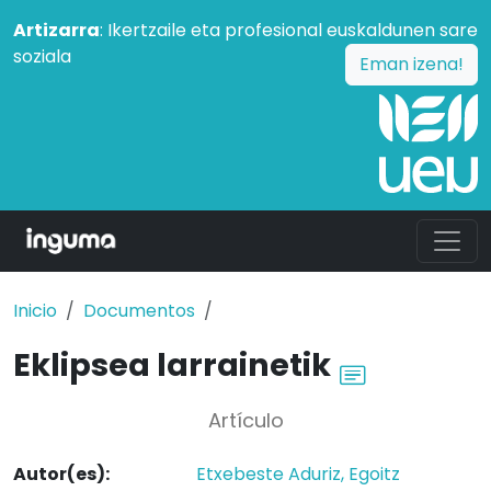
Artizarra
: Ikertzaile eta profesional euskaldunen sare
soziala
Eman izena!
Inicio
Documentos
Eklipsea larrainetik
Artículo
Autor(es):
Etxebeste Aduriz, Egoitz