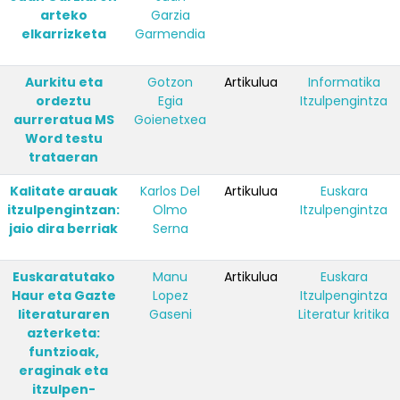
arteko
Garzia
elkarrizketa
Garmendia
Aurkitu eta
Gotzon
Artikulua
Informatika
ordeztu
Egia
Itzulpengintza
aurreratua MS
Goienetxea
Word testu
trataeran
Kalitate arauak
Karlos Del
Artikulua
Euskara
itzulpengintzan:
Olmo
Itzulpengintza
jaio dira berriak
Serna
Euskaratutako
Manu
Artikulua
Euskara
Haur eta Gazte
Lopez
Itzulpengintza
literaturaren
Gaseni
Literatur kritika
azterketa:
funtzioak,
eraginak eta
itzulpen-