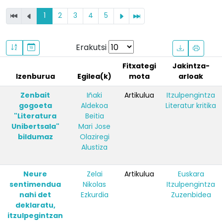
1
2
3
4
5
Erakutsi
Fitxategi
Jakintza-
Izenburua
Egilea(k)
mota
arloak
Zenbait
Iñaki
Artikulua
Itzulpengintza
gogoeta
Aldekoa
Literatur kritika
"Literatura
Beitia
Unibertsala"
Mari Jose
bildumaz
Olaziregi
Alustiza
Neure
Zelai
Artikulua
Euskara
sentimendua
Nikolas
Itzulpengintza
nahi det
Ezkurdia
Zuzenbidea
deklaratu,
itzulpegintzan