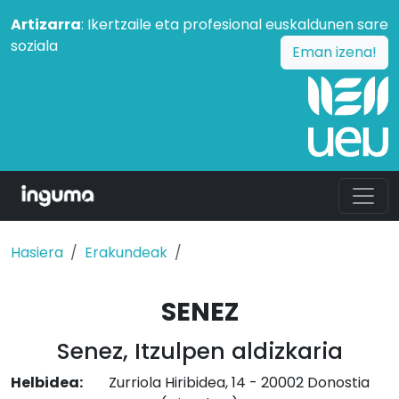
Artizarra
: Ikertzaile eta profesional euskaldunen sare
soziala
Eman izena!
Hasiera
Erakundeak
SENEZ
Senez, Itzulpen aldizkaria
Helbidea:
Zurriola Hiribidea, 14 - 20002 Donostia