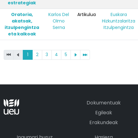
estrategiak
Oratoria,
Karlos Del
Artikulua
Euskara
akatsak,
Olmo
Hizkuntzalaritza
itzulpengintza
Serna
Itzulpengintza
eta kalkoak
1
2
3
4
5
Dokumentuak
Egileak
Erakundeak
Ingumari buruz
Hasiera