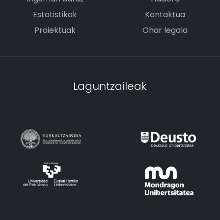
Estatistikak
Kontaktua
Proiektuak
Ohar legala
Laguntzaileak