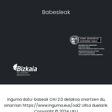
Babesleak
Inguma datu-baseak OAI 2.0 delakoa onartzen du,
oinarrian https://www.inguma.eus/oai2 URLa duelarik.
Copyright © 2024 UEU