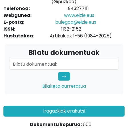
(Gipuzkoa)
Telefonoa:
943277111
Webgunea:
www.eizie.eus
E-posta:
bulegoa@eizie.eus
ISSN:
1132-2152
Hustutakoa:
Artikuluak 1-56 (1984-2025)
Bilatu dokumentuak
Bilaketa aurreratua
Iragazkiak erakutsi
Dokumentu kopurua:
660