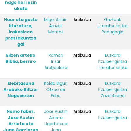
nago hori ezin
ukatu
Haur eta gazte
Migel Asiain
Artikulua
Gazteak
literatura,
Arazeli
Literatur kritika
irakasleen
Montes
Pedagogia
prestakuntza
gai
Elizen arteko
Ramon
Artikulua
Euskara
Biblia, berriro
Irizar
Itzulpengintza
Arabaolaza
Literatur kritika
Elebitasuna
Koldo Biguri
Artikulua
Euskara
Arabako Biltzar
Otxoa de
Itzulpengintza
Nagusietan
Eribe
Zuzenbidea
Homo faber,
Joxe Austin
Artikulua
Euskara
Joxe Austin
Arrieta
Itzulpengintza
Arrieta eta
Ugartetxea
Juan Garziaren
Juan