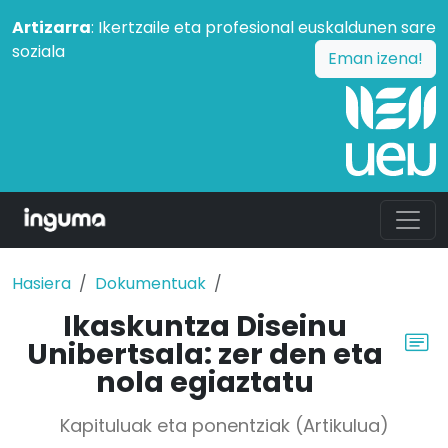
Artizarra
: Ikertzaile eta profesional euskaldunen sare
soziala
Eman izena!
Hasiera
Dokumentuak
Ikaskuntza Diseinu
Unibertsala: zer den eta
nola egiaztatu
Kapituluak eta ponentziak (Artikulua)