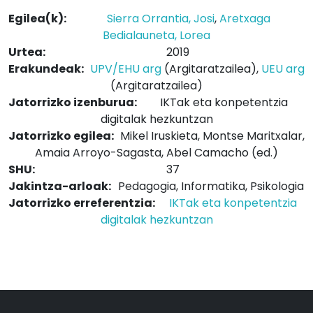
Egilea(k):
Sierra Orrantia, Josi
,
Aretxaga
Bedialauneta, Lorea
Urtea:
2019
Erakundeak:
UPV/EHU arg
(Argitaratzailea),
UEU arg
(Argitaratzailea)
Jatorrizko izenburua:
IKTak eta konpetentzia
digitalak hezkuntzan
Jatorrizko egilea:
Mikel Iruskieta, Montse Maritxalar,
Amaia Arroyo-Sagasta, Abel Camacho (ed.)
SHU:
37
Jakintza-arloak:
Pedagogia, Informatika, Psikologia
Jatorrizko erreferentzia:
IKTak eta konpetentzia
digitalak hezkuntzan