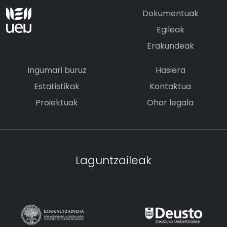
Dokumentuak
Egileak
Erakundeak
Ingumari buruz
Hasiera
Estatistikak
Kontaktua
Proiektuak
Ohar legala
Laguntzaileak