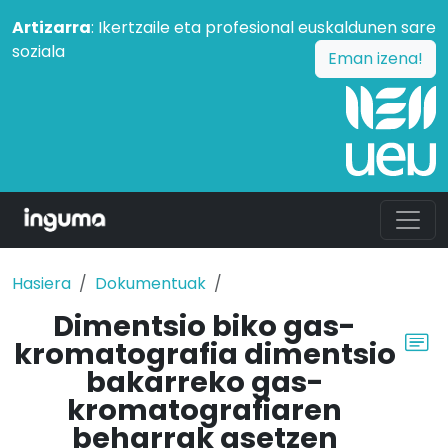
Artizarra
: Ikertzaile eta profesional euskaldunen sare
soziala
Eman izena!
Hasiera
Dokumentuak
Dimentsio biko gas-
kromatografia dimentsio
bakarreko gas-
kromatografiaren
beharrak asetzen