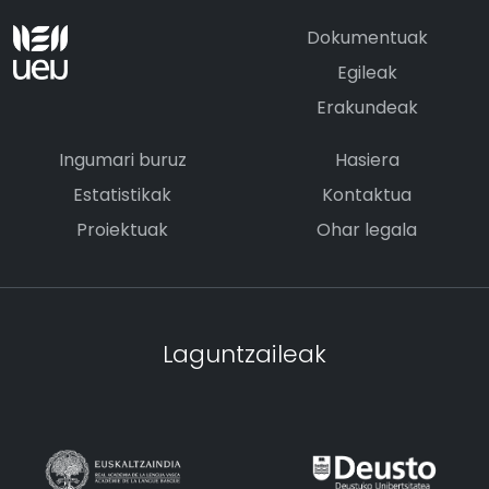
Dokumentuak
Egileak
Erakundeak
Ingumari buruz
Hasiera
Estatistikak
Kontaktua
Proiektuak
Ohar legala
Laguntzaileak