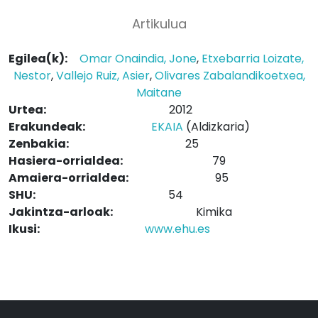
Artikulua
Egilea(k):
Omar Onaindia, Jone
,
Etxebarria Loizate,
Nestor
,
Vallejo Ruiz, Asier
,
Olivares Zabalandikoetxea,
Maitane
Urtea:
2012
Erakundeak:
EKAIA
(Aldizkaria)
Zenbakia:
25
Hasiera-orrialdea:
79
Amaiera-orrialdea:
95
SHU:
54
Jakintza-arloak:
Kimika
Ikusi:
www.ehu.es