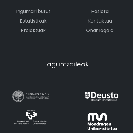
Ingumari buruz
Hasiera
Estatistikak
Kontaktua
Proiektuak
Ohar legala
Laguntzaileak