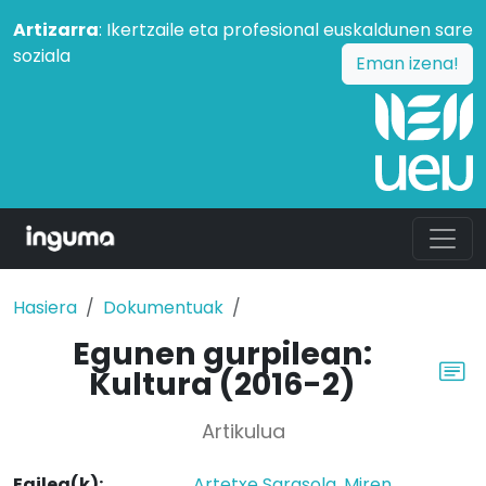
Artizarra
: Ikertzaile eta profesional euskaldunen sare
soziala
Eman izena!
Hasiera
Dokumentuak
Egunen gurpilean:
Kultura (2016-2)
Artikulua
Egilea(k):
Artetxe Sarasola, Miren