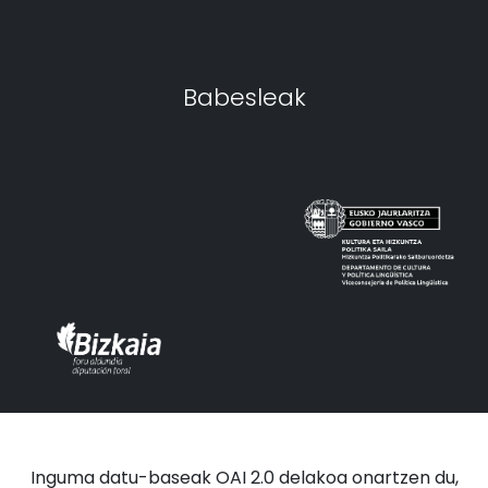
Babesleak
Inguma datu-baseak OAI 2.0 delakoa onartzen du,