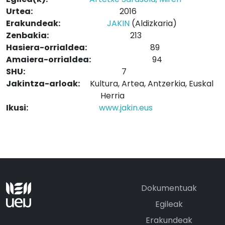
Urtea:
2016
Erakundeak:
JAKIN
(Aldizkaria)
Zenbakia:
213
Hasiera-orrialdea:
89
Amaiera-orrialdea:
94
SHU:
7
Jakintza-arloak:
Kultura, Artea, Antzerkia, Euskal
Herria
Ikusi:
www.jakin.eus
Dokumentuak
Egileak
Erakundeak