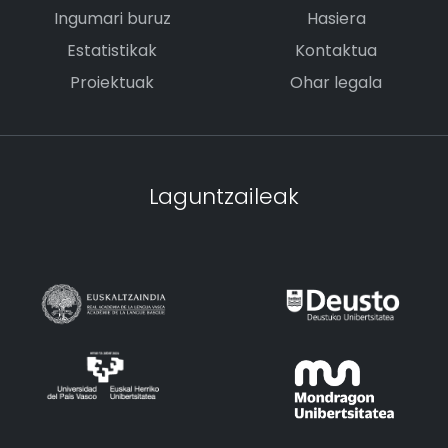
Ingumari buruz
Hasiera
Estatistikak
Kontaktua
Proiektuak
Ohar legala
Laguntzaileak