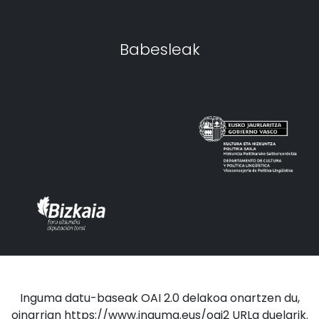
Babesleak
Inguma datu-baseak OAI 2.0 delakoa onartzen du,
oinarrian https://www.inguma.eus/oai2 URLa duelarik.