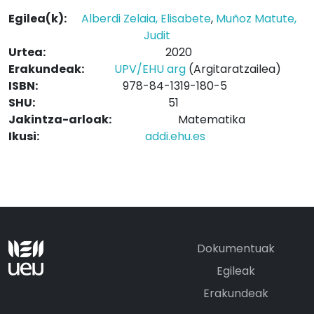
Egilea(k):
Alberdi Zelaia, Elisabete
,
Muñoz Matute,
Judit
Urtea:
2020
Erakundeak:
UPV/EHU arg
(Argitaratzailea)
ISBN:
978-84-1319-180-5
SHU:
51
Jakintza-arloak:
Matematika
Ikusi:
addi.ehu.es
Dokumentuak
Egileak
Erakundeak