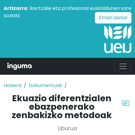
Artizarra
: Ikertzaile eta profesional euskaldunen sare
soziala
Eman izena!
Hasiera
Dokumentuak
Ekuazio diferentzialen
ebazpenerako
zenbakizko metodoak
Liburua