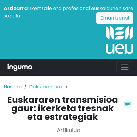
Artizarra
: Ikertzaile eta profesional euskaldunen sare
soziala
Eman izena!
Hasiera
Dokumentuak
Euskararen transmisioa
gaur: ikerketa tresnak
eta estrategiak
Artikulua