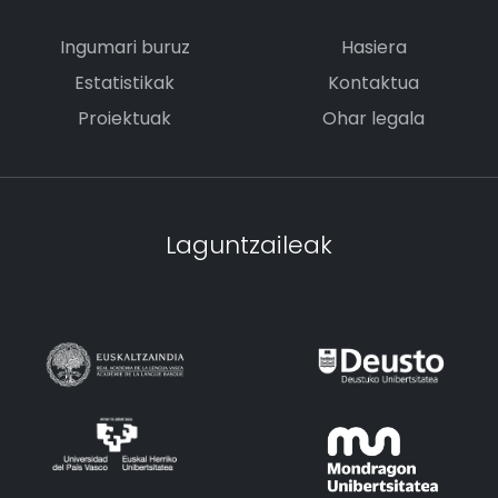
Ingumari buruz
Hasiera
Estatistikak
Kontaktua
Proiektuak
Ohar legala
Laguntzaileak