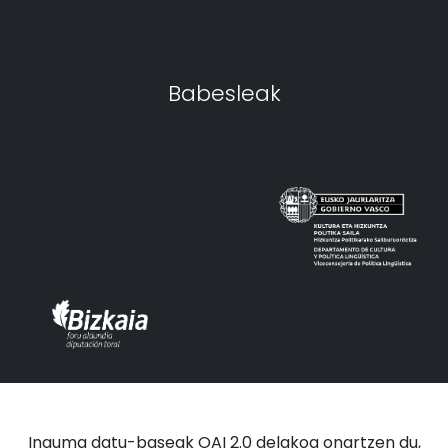
Babesleak
Inguma datu-baseak OAI 2.0 delakoa onartzen du,