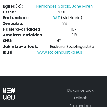
Egilea(k):
Hernandez Garcia, Jone Miren
Urtea:
2001
Erakundeak:
BAT
(Aldizkaria)
Zenbakia:
38
Hasiera-orrialdea:
107
Amaiera-orrialdea:
118
SHU:
42
Jakintza-arloak:
Euskara, Soziolinguistika
Ikusi:
www.soziolinguistika.eus
Dokumentuak
Egileak
Erakundeak