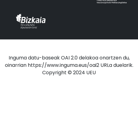
Inguma datu-baseak OAI 2.0 delakoa onartzen du,
oinarrian https://www.inguma.eus/oai2 URLa duelarik.
Copyright © 2024 UEU