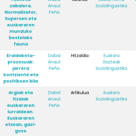
zabalera.
Anaut
Soziolinguistika
Normalizator,
Peña
Supersen eta
euskararen
munduko
bestelako
fauna
Eraldaketa-
Dabid
Hitzaldia
Euskara
prozesuak:
Anaut
Gazteak
jarrera
Peña
Soziolinguistika
kontziente eta
positiboen bila
Argiak eta
Dabid
Artikulua
Euskara
itzalak
Anaut
Soziolinguistika
euskararen
Peña
lurraldean.
Euskararen
etxean, gazi-
gozo