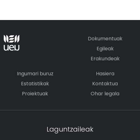
Dokumentuak
Egileak
Erakundeak
Ingumari buruz
Hasiera
Estatistikak
Kontaktua
Proiektuak
Ohar legala
Laguntzaileak