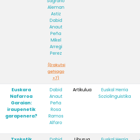
Sagrario
Aleman
Astiz
Dabid
Anaut
Peña
Mikel
Arregi
Perez
(Erakutsi
gehiago
+7)
Euskara
Dabid
Artikulua
Euskal Herria
Nafarroa
Anaut
Soziolinguistika
Garaian:
Peña
iraupenetik
Rosa
garapenera?
Ramos
Alfaro
Txokotik
Dabid
Liburua
Euskal Herria