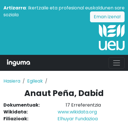
Artizarra
: Ikertzaile eta profesional euskaldunen sare
soziala
Eman izena!
Hasiera
Egileak
Anaut Peña, Dabid
Dokumentuak:
17 Erreferentzia
Wikidata:
www.wikidata.org
Filiazioak:
Elhuyar Fundazioa