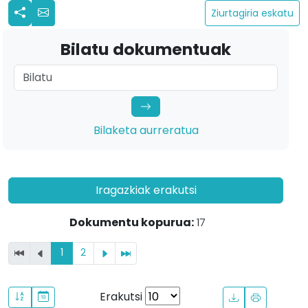
Ziurtagiria eskatu
Bilatu dokumentuak
Bilaketa aurreratua
Iragazkiak erakutsi
Dokumentu kopurua:
17
1
2
Erakutsi