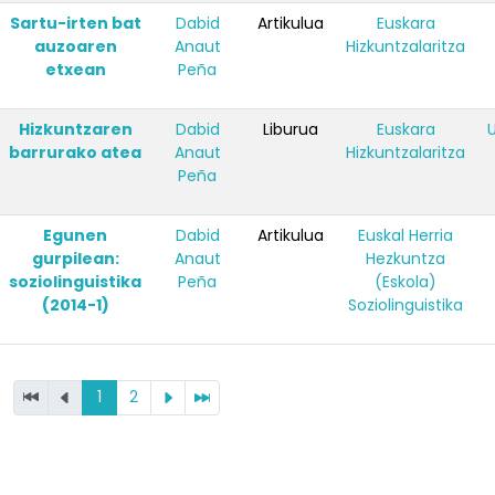
Sartu-irten bat
Dabid
Artikulua
Euskara
auzoaren
Anaut
Hizkuntzalaritza
etxean
Peña
Hizkuntzaren
Dabid
Liburua
Euskara
barrurako atea
Anaut
Hizkuntzalaritza
Peña
Egunen
Dabid
Artikulua
Euskal Herria
gurpilean:
Anaut
Hezkuntza
soziolinguistika
Peña
(Eskola)
(2014-1)
Soziolinguistika
1
2