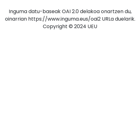
Inguma datu-baseak OAI 2.0 delakoa onartzen du,
oinarrian https://www.inguma.eus/oai2 URLa duelarik.
Copyright © 2024 UEU