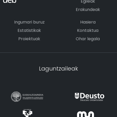
Egileak
Erakundeak
Ingumari buruz
Hasiera
Estatistikak
Kontaktua
Proiektuak
Ohar legala
Laguntzaileak