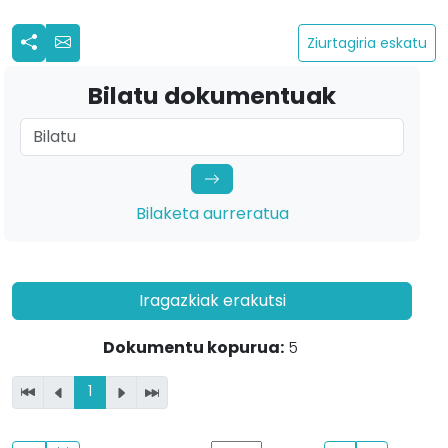
Ziurtagiria eskatu
Bilatu dokumentuak
Bilaketa aurreratua
Iragazkiak erakutsi
Dokumentu kopurua:
5
1