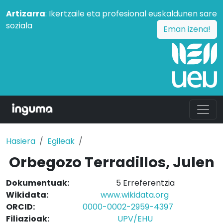
Artizarra
: Ikertzaile eta profesional euskaldunen sare
soziala
Eman izena!
Hasiera
Egileak
Orbegozo Terradillos, Julen
Dokumentuak:
5 Erreferentzia
Wikidata:
www.wikidata.org
ORCID:
0000-0002-2959-4397
Filiazioak:
UPV/EHU