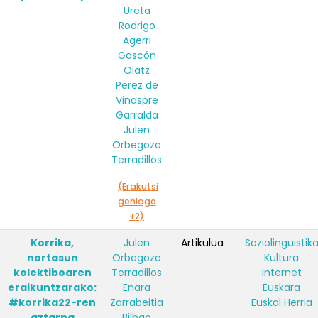
Ureta
Rodrigo
Agerri
Gascón
Olatz
Perez de
Viñaspre
Garralda
Julen
Orbegozo
Terradillos
(Erakutsi
gehiago
+2)
Korrika,
Julen
Artikulua
Soziolinguistik
nortasun
Orbegozo
Kultura
kolektiboaren
Terradillos
Internet
eraikuntzarako:
Enara
Euskara
#korrika22-ren
Zarrabeitia
Euskal Herria
aztarna
Bilbao