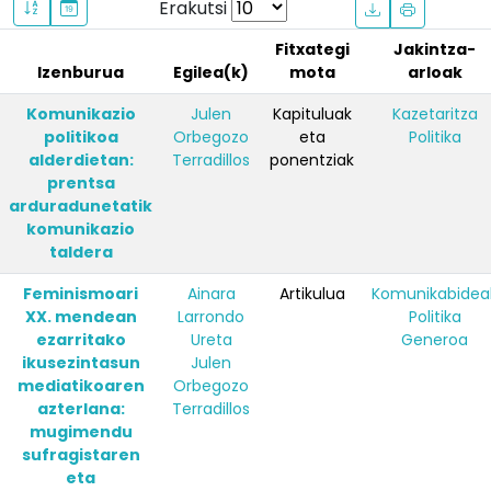
Erakutsi
Fitxategi
Jakintza-
Izenburua
Egilea(k)
mota
arloak
Komunikazio
Julen
Kapituluak
Kazetaritza
politikoa
Orbegozo
eta
Politika
alderdietan:
Terradillos
ponentziak
prentsa
arduradunetatik
komunikazio
taldera
Feminismoari
Ainara
Artikulua
Komunikabidea
XX. mendean
Larrondo
Politika
ezarritako
Ureta
Generoa
ikusezintasun
Julen
mediatikoaren
Orbegozo
azterlana:
Terradillos
mugimendu
sufragistaren
eta