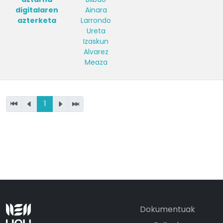
digitalaren
Ainara
azterketa
Larrondo
Ureta
Izaskun
Alvarez
Meaza
1
Dokumentuak