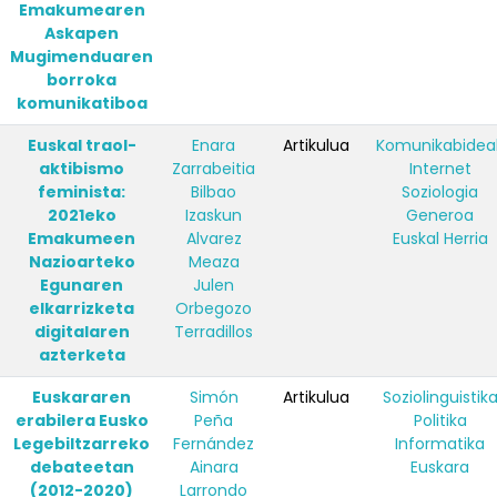
Emakumearen
Askapen
Mugimenduaren
borroka
komunikatiboa
Euskal traol-
Enara
Artikulua
Komunikabidea
aktibismo
Zarrabeitia
Internet
feminista:
Bilbao
Soziologia
2021eko
Izaskun
Generoa
Emakumeen
Alvarez
Euskal Herria
Nazioarteko
Meaza
Egunaren
Julen
elkarrizketa
Orbegozo
digitalaren
Terradillos
azterketa
Euskararen
Simón
Artikulua
Soziolinguistik
erabilera Eusko
Peña
Politika
Legebiltzarreko
Fernández
Informatika
debateetan
Ainara
Euskara
(2012-2020)
Larrondo