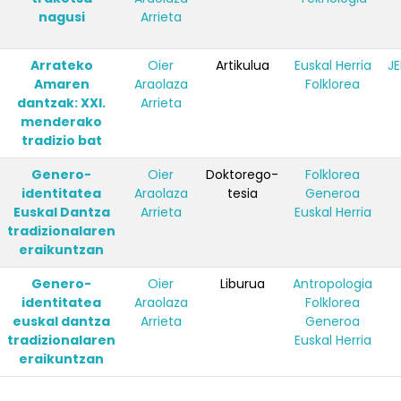
nagusi
Arrieta
Arrateko
Oier
Artikulua
Euskal Herria
JE
Amaren
Araolaza
Folklorea
dantzak: XXI.
Arrieta
menderako
tradizio bat
Genero-
Oier
Doktorego-
Folklorea
identitatea
Araolaza
tesia
Generoa
Euskal Dantza
Arrieta
Euskal Herria
tradizionalaren
eraikuntzan
Genero-
Oier
Liburua
Antropologia
identitatea
Araolaza
Folklorea
euskal dantza
Arrieta
Generoa
tradizionalaren
Euskal Herria
eraikuntzan