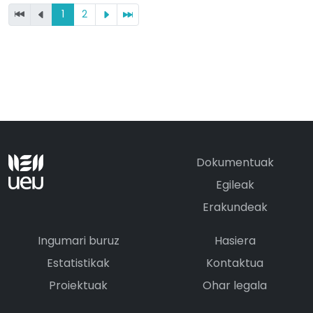
1
2
Dokumentuak
Egileak
Erakundeak
Ingumari buruz
Hasiera
Estatistikak
Kontaktua
Proiektuak
Ohar legala