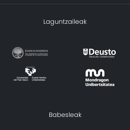
Laguntzaileak
Babesleak