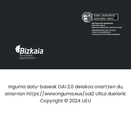
Inguma datu-baseak OAI 2.0 delakoa onartzen du,
oinarrian https://www.inguma.eus/oai2 URLa duelarik.
Copyright © 2024 UEU