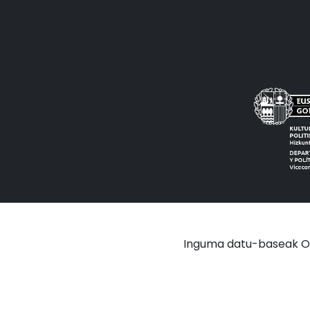
Inguma datu-baseak OAI