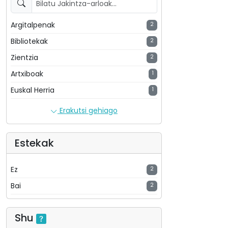
Argitalpenak
2
Bibliotekak
2
Zientzia
2
Artxiboak
1
Euskal Herria
1
Erakutsi gehiago
Estekak
Ez
2
Bai
2
Shu