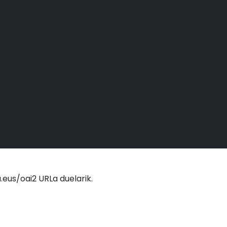
eus/oai2 URLa duelarik.