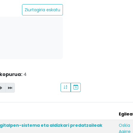
Ziurtagiria eskatu
kopurua:
4
Egilea
gitalpen-sistema eta aldizkari predatzaileak
Oskia
Agirre