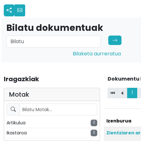
Bilatu dokumentuak
Bilaketa aurreratua
Iragazkiak
Dokumentu 
1
Motak
Izenburua
Artikulua
2
Zientziaren ar
Ikastaroa
2