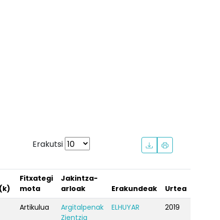
Erakutsi
Fitxategi
Jakintza-
(k)
mota
arloak
Erakundeak
Urtea
Artikulua
Argitalpenak
ELHUYAR
2019
Zientzia