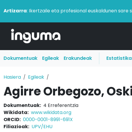
Artizarra
: Ikertzaile eta profesional euskaldunen sare 
Dokumentuak
Egileak
Erakundeak
Estatistik
Hasiera
Egileak
Agirre Orbegozo, Osk
Dokumentuak:
4 Erreferentzia
Wikidata:
www.wikidata.org
ORCID:
0000-0001-8991-691X
Filiazioak:
UPV/EHU