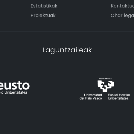
Estatistikak
Kontaktu
Proiektuak
Ohar lega
Laguntzaileak