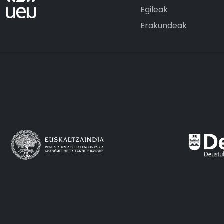
Egileak
Erakundeak