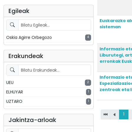
Egileak
Euskarazko ald
sisteman
Oskia Agirre Orbegozo
4
Informazio eta
Erakundeak
Liburutegi, art
erronkak Eusk
Informazio et
UEU
2
Espezializazi
zentroak eta l
ELHUYAR
1
UZTARO
1
1
Jakintza-arloak