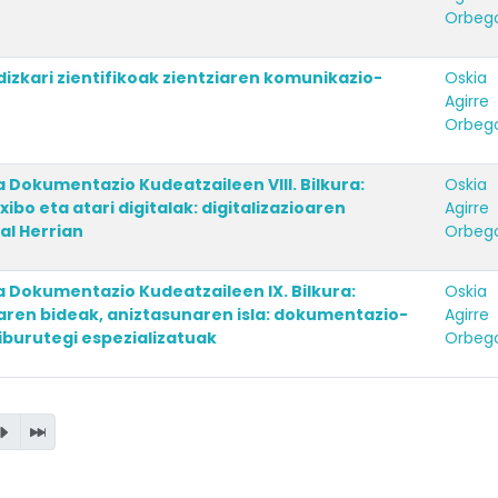
Orbeg
izkari zientifikoak zientziaren komunikazio-
Oskia
Agirre
Orbeg
 Dokumentazio Kudeatzaileen VIII. Bilkura:
Oskia
xibo eta atari digitalak: digitalizazioaren
Agirre
al Herrian
Orbeg
a Dokumentazio Kudeatzaileen IX. Bilkura:
Oskia
oaren bideak, aniztasunaren isla: dokumentazio-
Agirre
iburutegi espezializatuak
Orbeg