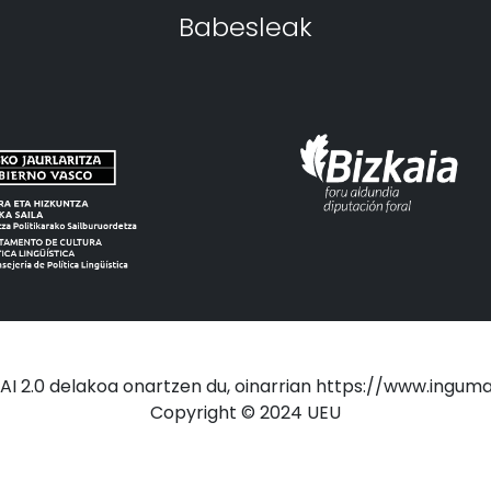
Babesleak
 2.0 delakoa onartzen du, oinarrian https://www.inguma.
Copyright © 2024 UEU