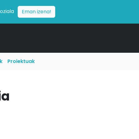
soziala
Eman izena!
ak
Proiektuak
ia