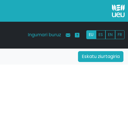
Ingumari buruz
EU
ES
EN
FR
Eskatu ziurtagiria