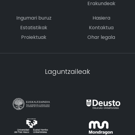
Erakundeak
Ingumari buruz
Hasiera
Estatistikak
Kontaktua
Proiektuak
Ohar legala
Laguntzaileak