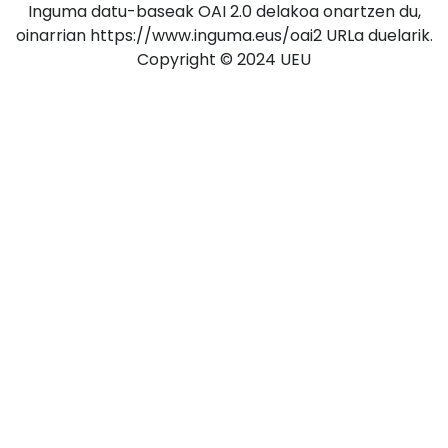
Inguma datu-baseak OAI 2.0 delakoa onartzen du,
oinarrian https://www.inguma.eus/oai2 URLa duelarik.
Copyright © 2024 UEU