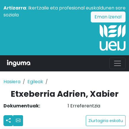
Artizarra
: Ikertzaile eta profesional euskaldunen sare
soziala
Eman izena!
Hasiera
Egileak
Etxeberria Adrien, Xabier
Dokumentuak:
1 Erreferentzia
Ziurtagiria eskatu