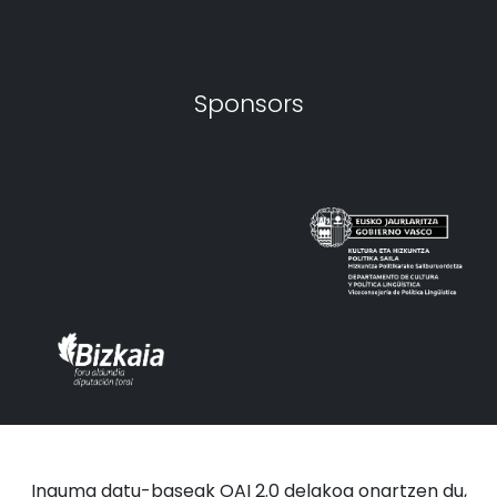
Sponsors
Inguma datu-baseak OAI 2.0 delakoa onartzen du,