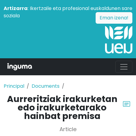
Artizarra
: Ikertzaile eta profesional euskaldunen sare
soziala
Eman izena!
Principal
Documents
Aurreritziak irakurketan
edo irakurketarako
hainbat premisa
Article