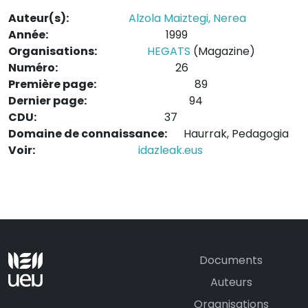
Auteur(s):
Alzola Maiztegi, Nerea
Année:
1999
Organisations:
HEGATS
(Magazine)
Numéro:
26
Première page:
89
Dernier page:
94
CDU:
37
Domaine de connaissance:
Haurrak, Pedagogia
Voir:
idazleak.eus
Documents
Auteurs
Organisations