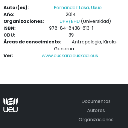
Autor(es):
Fernandez Lasa, Uxue
Año:
2014
Organizaciones:
UPV/EHU
(Universidad)
ISBN:
978-84-8438-613-1
CDU:
39
Áreas de conocimiento:
Antropologia, Kirola,
Generoa
Ver:
www.euskara.euskadi.eus
Documentos
Autores
Organizaciones