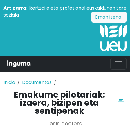
Artizarra
: Ikertzaile eta profesional euskaldunen sare
soziala
Eman izena!
Inicio
Documentos
Emakume pilotariak:
izaera, bizipen eta
sentipenak
Tesis doctoral