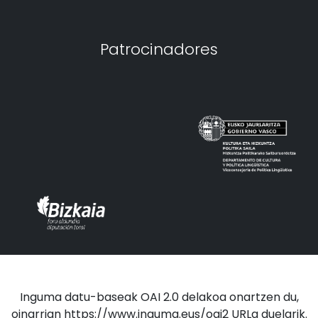
Patrocinadores
Inguma datu-baseak OAI 2.0 delakoa onartzen du,
oinarrian https://www.inguma.eus/oai2 URLa duelarik.