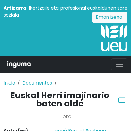
Artizarra
: Ikertzaile eta profesional euskaldunen sare
soziala
Eman izena!
Inicio
Documentos
Euskal Herri imajinario
baten alde
Libro
Autor(es):
Leoné Puncel, Santiago