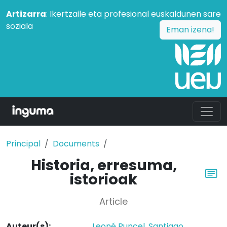
Artizarra
: Ikertzaile eta profesional euskaldunen sare
soziala
Eman izena!
Principal
Documents
Historia, erresuma,
istorioak
Article
Auteur(s):
Leoné Puncel, Santiago