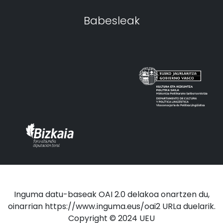
Babesleak
Inguma datu-baseak OAI 2.0 delakoa onartzen du,
oinarrian https://www.inguma.eus/oai2 URLa duelarik.
Copyright © 2024 UEU