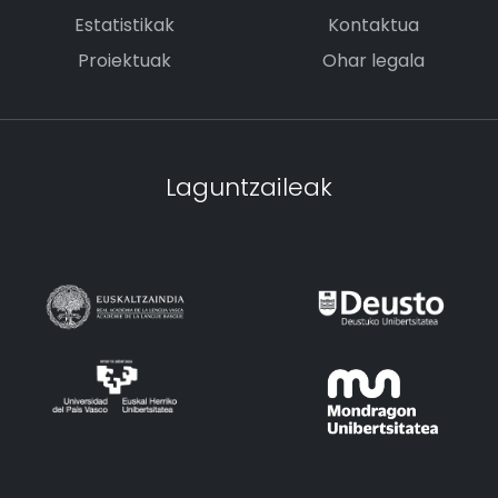
Estatistikak
Kontaktua
Proiektuak
Ohar legala
Laguntzaileak