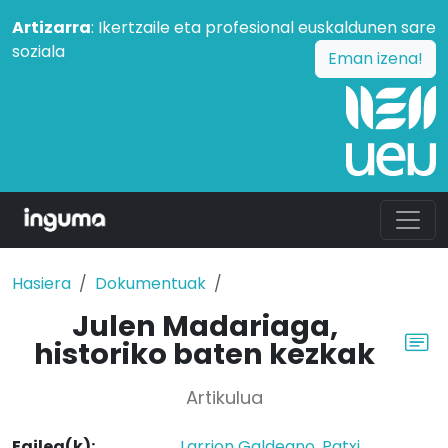
Artizarra
: Ikertzaile eta profesional euskaldunen sare
soziala
Eman izena!
Hasiera
Dokumentuak
Julen Madariaga,
historiko baten kezkak
Artikulua
Egilea(k):
Larrion Galdeano, Patxi