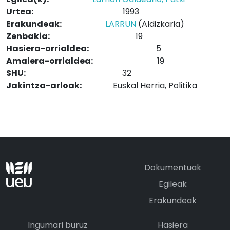
Urtea:
1993
Erakundeak:
LARRUN
(Aldizkaria)
Zenbakia:
19
Hasiera-orrialdea:
5
Amaiera-orrialdea:
19
SHU:
32
Jakintza-arloak:
Euskal Herria, Politika
Dokumentuak
Egileak
Erakundeak
Ingumari buruz
Hasiera