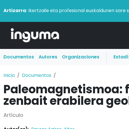
Artizarra
: Ikertzaile eta profesional euskaldunen sare 
Documentos
Autores
Organizaciones
Estadí
Inicio
Documentos
Paleomagnetismoa: f
zenbait erabilera geo
Artículo