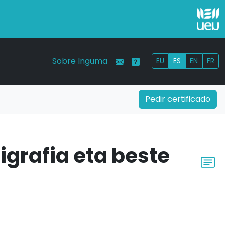
Sobre Inguma
EU
ES
EN
FR
Pedir certificado
grafia eta beste