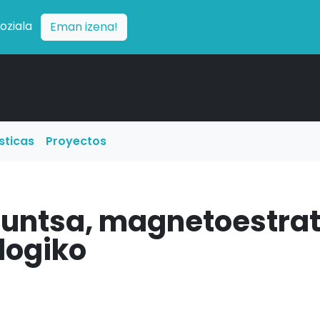
soziala
Eman izena!
sticas
Proyectos
untsa, magnetoestrati
logiko