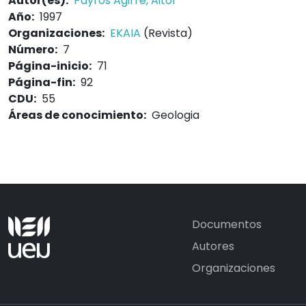
Autor(es):
Payros Agirre, Aitor
Año:
1997
Organizaciones:
EKAIA
(Revista)
Número:
7
Página-inicio:
71
Página-fin:
92
CDU:
55
Áreas de conocimiento:
Geologia
Documentos
Autores
Organizaciones