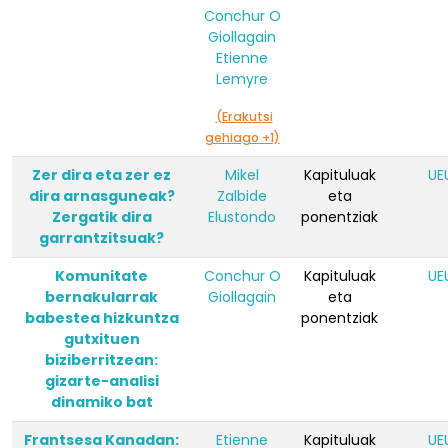
Conchur O
Giollagain
Etienne
Lemyre
(Erakutsi
gehiago +1)
Zer dira eta zer ez
Mikel
Kapituluak
UE
dira arnasguneak?
Zalbide
eta
Zergatik dira
Elustondo
ponentziak
garrantzitsuak?
Komunitate
Conchur O
Kapituluak
UE
bernakularrak
Giollagain
eta
babestea hizkuntza
ponentziak
gutxituen
biziberritzean:
gizarte-analisi
dinamiko bat
Frantsesa Kanadan:
Etienne
Kapituluak
UE