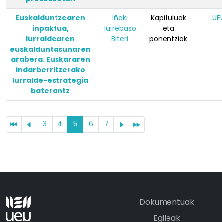
Euskalduntzearen
Iñaki
Kapituluak
UE
inpaktua,
Iurrebaso
eta
lurraldearen
Biteri
ponentziak
euskalduntasunaren
arabera. Euskararen
indarberritzerako
lurralde-estrategia
baterantz
3
4
5
6
7
Dokumentuak
Egileak