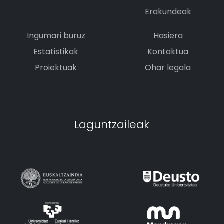
Erakundeak
Ingumari buruz
Hasiera
Estatistikak
Kontaktua
Proiektuak
Ohar legala
Laguntzaileak