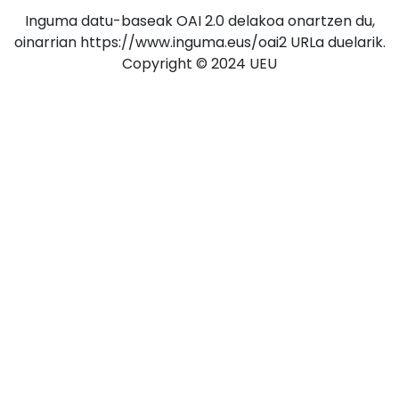
Inguma datu-baseak OAI 2.0 delakoa onartzen du,
oinarrian https://www.inguma.eus/oai2 URLa duelarik.
Copyright © 2024 UEU