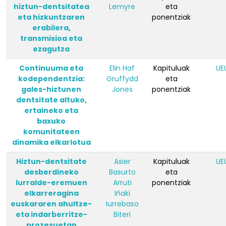
hiztun-dentsitatea
Lemyre
eta
eta hizkuntzaren
ponentziak
erabilera,
transmisioa eta
ezagutza
Continuuma eta
Elin Haf
Kapituluak
UE
kodependentzia:
Gruffydd
eta
gales-hiztunen
Jones
ponentziak
dentsitate altuko,
ertaineko eta
baxuko
komunitateen
dinamika elkarlotua
Hiztun-dentsitate
Asier
Kapituluak
UE
desberdineko
Basurto
eta
lurralde-eremuen
Arruti
ponentziak
elkarreragina
Iñaki
euskararen ahultze-
Iurrebaso
eta indarberritze-
Biteri
prozesuetan