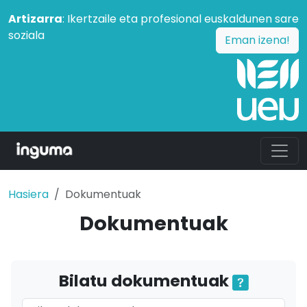
Artizarra
: Ikertzaile eta profesional euskaldunen sare
soziala
Eman izena!
Hasiera
Dokumentuak
Dokumentuak
Bilatu dokumentuak