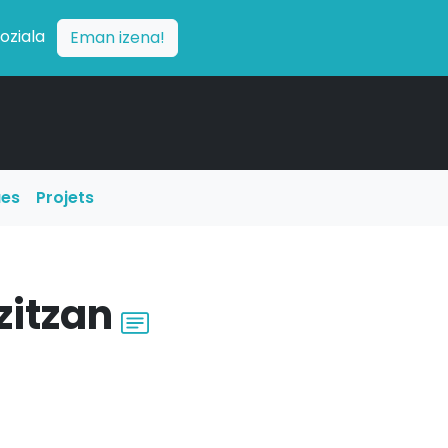
soziala
Eman izena!
ues
Projets
zitzan