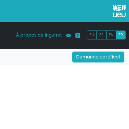
À propos de Inguma
EU
ES
EN
FR
Demande certificat