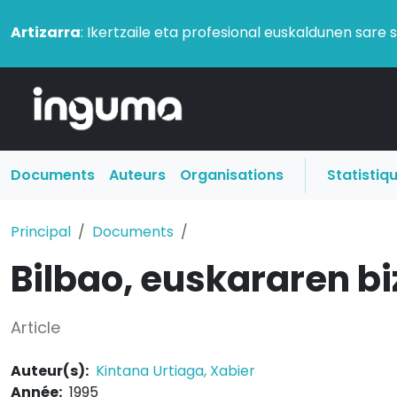
Artizarra
: Ikertzaile eta profesional euskaldunen sare 
Documents
Auteurs
Organisations
Statistiq
Principal
Documents
Bilbao, euskararen bi
Article
Auteur(s):
Kintana Urtiaga, Xabier
Année:
1995