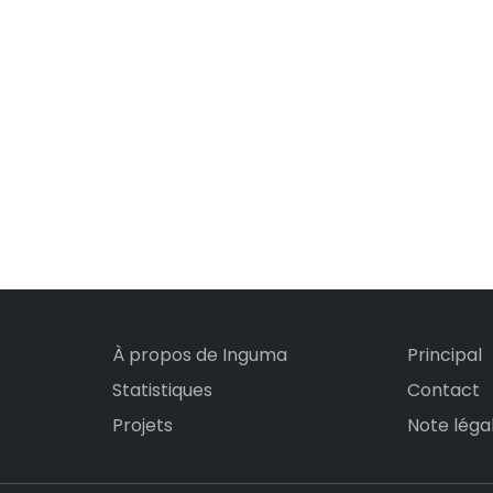
À propos de Inguma
Principal
Statistiques
Contact
Projets
Note léga