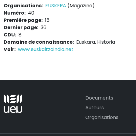
Organisations:
EUSKERA
(Magazine)
Numéro:
40
Première page:
15
Dernier page:
36
CDU:
8
Domaine de connaissance:
Euskara, Historia
Voir:
www.euskaltzaindia.net
Documents
Auteurs
Organisations